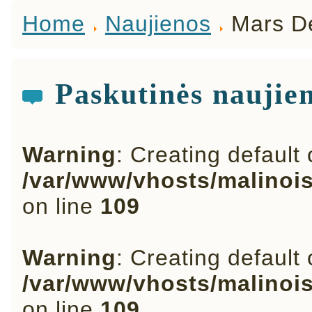
Home
Naujienos
Mars De
Paskutinės naujie
Warning
: Creating default
/var/www/vhosts/malinoi
on line
109
Warning
: Creating default
/var/www/vhosts/malinoi
on line
109