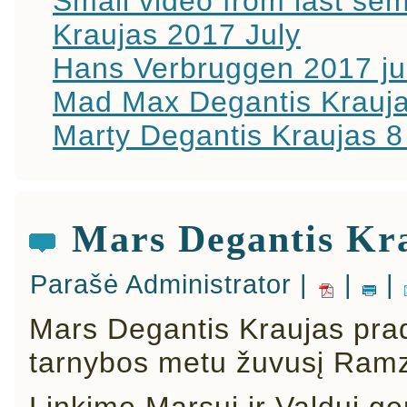
Small video from last se
Kraujas 2017 July
Hans Verbruggen 2017 ju
Mad Max Degantis Krauj
Marty Degantis Kraujas 
Mars Degantis Kra
Parašė Administrator |
|
|
Mars Degantis Kraujas prad
tarnybos metu žuvusį Ramz
Linkime Marsui ir Valdui ge