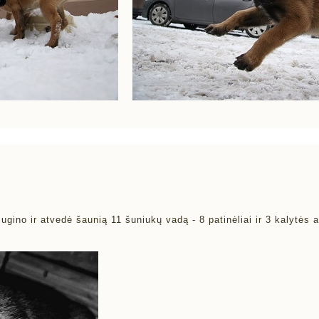
ino ir atvedė šaunią 11 šuniukų vadą - 8 patinėliai ir 3 kalytės a