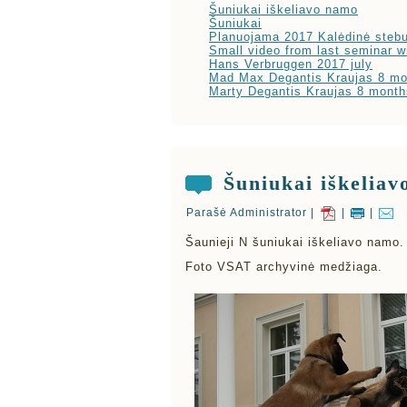
Šuniukai iškeliavo namo
Šuniukai
Planuojama 2017 Kalėdinė stebu
Small video from last seminar w
Hans Verbruggen 2017 july
Mad Max Degantis Kraujas 8 mo
Marty Degantis Kraujas 8 month
Šuniukai iškeliav
Parašė Administrator |
|
|
Šaunieji N šuniukai iškeliavo namo. 
Foto VSAT archyvinė medžiaga.