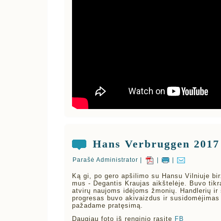
Hans Verbruggen 2017 
Parašė Administrator |
|
|
Ką gi, po gero apšilimo su Hansu Vilniuje bir
mus - Degantis Kraujas aikštelėje. Buvo tikr
atvirų naujoms idėjoms žmonių. Handlerių ir
progresas buvo akivaizdus ir susidomėjimas b
pažadame pratęsimą.
Daugiau foto iš renginio rasite
FB