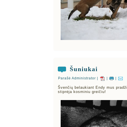
Šuniukai
Parašė Administrator |
|
|
Švenčių belaukiant Endy mus pradžiug
stiprėja kosminiu greičiu!