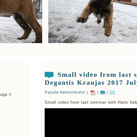
Small video from last 
Degantis Kraujas 2017 Jul
Parašė Administrator |
|
|
uga ir
Small video from last seminar with Hans Veb