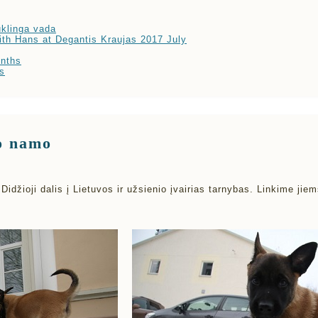
klinga vada
ith Hans at Degantis Kraujas 2017 July
nths
s
o namo
Didžioji dalis į Lietuvos ir užsienio įvairias tarnybas. Linkime ji