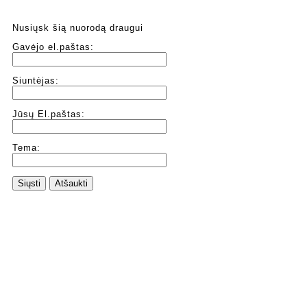
Nusiųsk šią nuorodą draugui
Gavėjo el.paštas:
Siuntėjas:
Jūsų El.paštas:
Tema:
Siųsti
Atšaukti