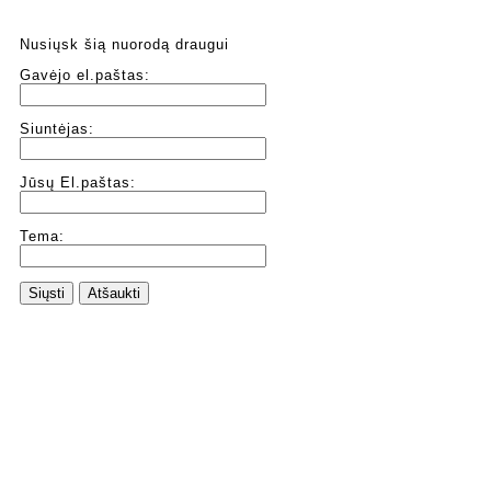
Nusiųsk šią nuorodą draugui
Gavėjo el.paštas:
Siuntėjas:
Jūsų El.paštas:
Tema:
Siųsti
Atšaukti