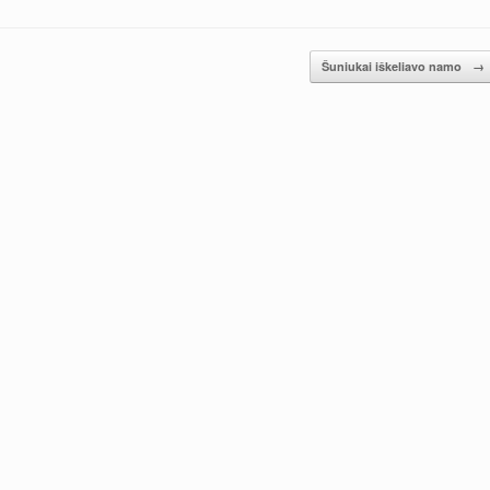
Šuniukai iškeliavo namo
→