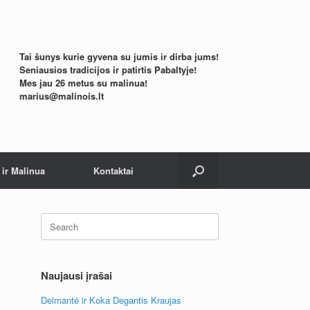
Tai šunys kurie gyvena su jumis ir dirba jums!
Seniausios tradicijos ir patirtis Pabaltyje!
Mes jau 26 metus su malinua!
marius@malinois.lt
ir Malinua
Kontaktai
Search
for:
Naujausi įrašai
Deimantė ir Koka Degantis Kraujas