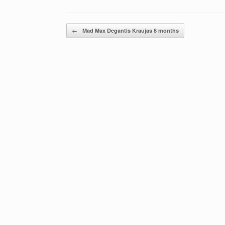
Post navigation
←
Mad Max Degantis Kraujas 8 months