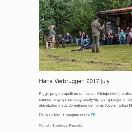
Hans Verbruggen 2017 july
Ką gi, po gero apšilimo su Hansu Vilniuje birželį prate
šaunus renginys su daug pozityvių, atvirų naujoms idė
akivaizdus ir susidomėjimas bei noras tobuleti toliau 
Daugiau foto iš renginio rasite
FB
Posted in
Naujienos
,
Renginiai
.