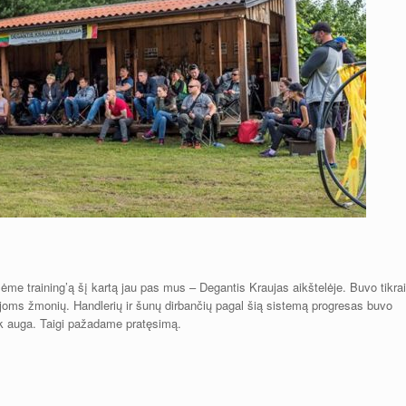
sėme training’ą šį kartą jau pas mus – Degantis Kraujas aikštelėje. Buvo tikrai
joms žmonių. Handlerių ir šunų dirbančių pagal šią sistemą progresas buvo
tik auga. Taigi pažadame pratęsimą.