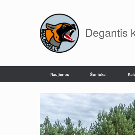
Skip
to
content
Degantis 
Naujienos
Šuniukai
Kal