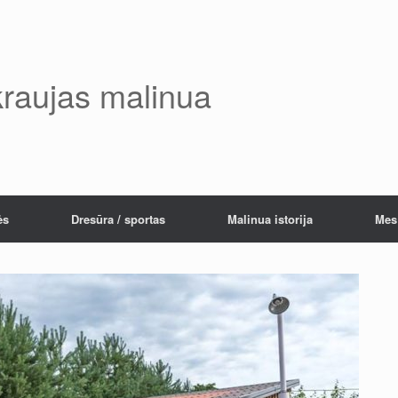
kraujas malinua
ės
Dresūra / sportas
Malinua istorija
Mes 